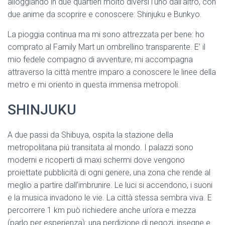
alloggiando in due quartieri molto diversi l’uno dall’altro, con
due anime da scoprire e conoscere: Shinjuku e Bunkyo.
La pioggia continua ma mi sono attrezzata per bene: ho
comprato al Family Mart un ombrellino transparente. E’ il
mio fedele compagno di avventure, mi accompagna
attraverso la città mentre imparo a conoscere le linee della
metro e mi oriento in questa immensa metropoli.
SHINJUKU
A due passi da Shibuya, ospita la stazione della
metropolitana piú transitata al mondo. I palazzi sono
moderni e ricoperti di maxi schermi dove vengono
proiettate pubblicità di ogni genere, una zona che rende al
meglio a partire dall’imbrunire. Le luci si accendono, i suoni
e la musica invadono le vie. La città stessa sembra viva. E
percorrere 1 km può richiedere anche un’ora e mezza
(parlo per esperienza): una perdizione di negozi, insegne e