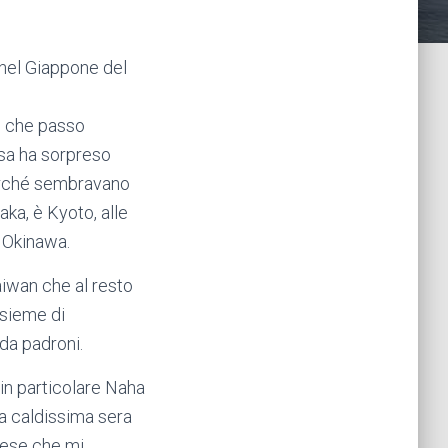
 nel Giappone del
o che passo
sa ha sorpreso
erché sembravano
ka, è Kyoto, alle
d Okinawa.
aiwan che al resto
nsieme di
 da padroni.
 in particolare Naha
na caldissima sera
 mese che mi