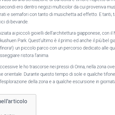
 secondi ero dentro negozi multicolor da cui proveniva mus
ati e semafori con tanto di musichetta ad effetto. E tanti, t
tici di bevande.
ziata ai piccoli gioielli dell’architettura giapponese, con 
kushuen Park. Quest’ultimo è il primo ed anche il più bel g
..finora!): un piccolo parco con un percorso dedicato alle q
sseggiare ristora l’anima.
cessive le ho trascorse nei pressi di Onna, nella zona ovest
e orientale. Durante questo tempo di sole e qualche tifon
l’esplorazione della zona e a qualche escursione in giornat
ell'articolo