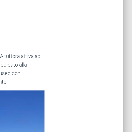
 tuttora attiva ad
edicato alla
museo con
nte.