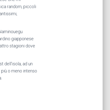
ica random, piccoli
antissimi,
il Naminouegu
iardino giapponese
uattro stagioni dove
 dell’isola, ad un
e più o meno intenso
a.