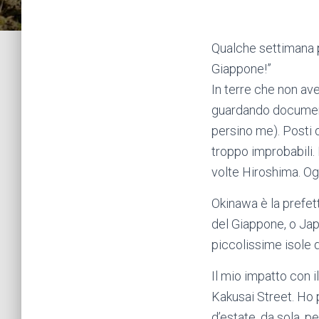
Qualche settimana p
Giappone!”
In terre che non a
guardando document
persino me). Posti
troppo improbabili.
volte Hiroshima. Og
Okinawa è la prefett
del Giappone, o Jap
piccolissime isole d
Il mio impatto con i
Kakusai Street. Ho p
d’estate, da sola, 