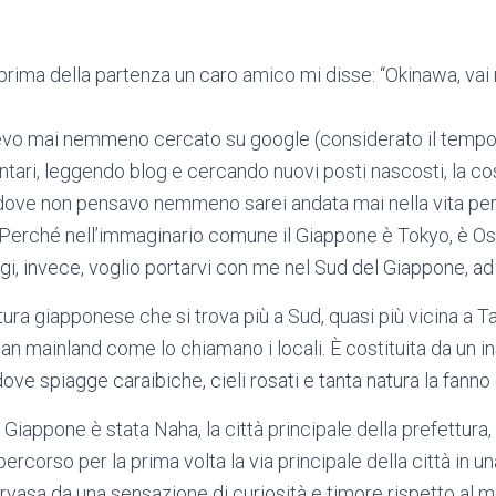
rima della partenza un caro amico mi disse: “Okinawa, vai
vevo mai nemmeno cercato su google (considerato il temp
ari, leggendo blog e cercando nuovi posti nascosti, la co
 dove non pensavo nemmeno sarei andata mai nella vita p
 Perché nell’immaginario comune il Giappone è Tokyo, è Osa
gi, invece, voglio portarvi con me nel Sud del Giappone, a
ura giapponese che si trova più a Sud, quasi più vicina a T
an mainland come lo chiamano i locali. È costituita da un i
ove spiagge caraibiche, cieli rosati e tanta natura la fanno
l Giappone è stata Naha, la città principale della prefettura,
ercorso per la prima volta la via principale della città in u
pervasa da una sensazione di curiosità e timore rispetto al