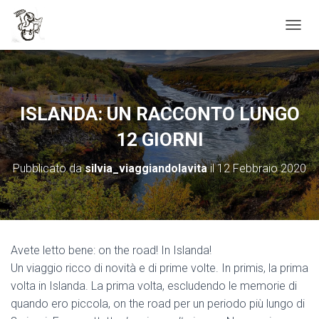
Cookie policy
NAVIG
ISLANDA: UN RACCONTO LUNGO
12 GIORNI
Pubblicato da
silvia_viaggiandolavita
il
12 Febbraio 2020
Avete letto bene: on the road! In Islanda!
Un viaggio ricco di novità e di prime volte. In primis, la prima
volta in Islanda. La prima volta, escludendo le memorie di
quando ero piccola, on the road per un periodo più lungo di