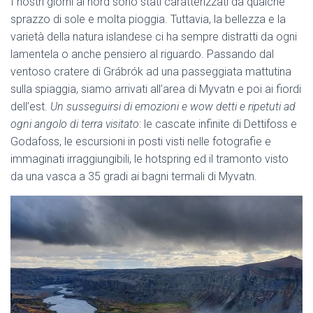
I nostri giorni al nord sono stati caratterizzati da qualche
sprazzo di sole e molta pioggia. Tuttavia, la bellezza e la
varietà della natura islandese ci ha sempre distratti da ogni
lamentela o anche pensiero al riguardo. Passando dal
ventoso cratere di Grábrók ad una passeggiata mattutina
sulla spiaggia, siamo arrivati all’area di Myvatn e poi ai fiordi
dell’est.
Un susseguirsi di emozioni e wow detti e ripetuti ad
ogni angolo di terra visitato
: le cascate infinite di Dettifoss e
Godafoss, le escursioni in posti visti nelle fotografie e
immaginati irraggiungibili, le hotspring ed il tramonto visto
da una vasca a 35 gradi ai bagni termali di Myvatn.