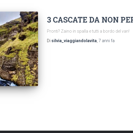
3 CASCATE DA NON PE
Pronti? Zaino in spalla e tutti a bordo del van!
Di
silvia_viaggiandolavita
,
7 anni
fa