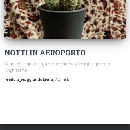
NOTTI IN AEROPORTO
Sono notti particolari, a me sembrano più simili a giornate
lunghissime.
Di
silvia_viaggiandolavita
,
7 anni
fa