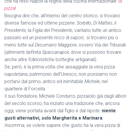
che ha reso Napoli la regina della cucina internazionale:
la
pizza
!
Bisogna dire che, all’interno del centro storico, si trovano
diverse famose ed ottime pizzerie:
Sorbillo
,
Di Matteo
,
il
Presidente
, la
Figlia del Presidente
, vantano tutte un antico
passato ed un presente ricco di sapori; si trovano più o
meno tutte sul
Decumano Maggiore
, ovvero Via dei Tribunali
(altrimenti definita
Spaccanapoli
, dove si possono trovare
anche altre folkloristiche botteghe artigianali).
Se, però, è la prima volta che assaggiate la vera pizza
napoletana, patrimonio dell’Unesco, non possiamo non
portarvi dal primo, antico ed inimitabile
Michele
, nel
quartiere di Forcella.
Il suo fondatore, Michele Condurro, pizzaiolo già dagli albori
del secolo scorso, ha iniziato una tradizione che, ancora
oggi, viene portata avanti dal figlio e dal nipote:
niente
gusti alternativi, solo Margherita e Marinara
.
Insomma, se volete sapere che gusto ha la vera pizza di