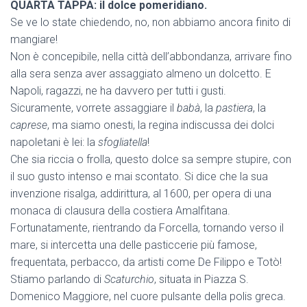
QUARTA TAPPA: il dolce pomeridiano.
Se ve lo state chiedendo, no, non abbiamo ancora finito di
mangiare!
Non è concepibile, nella città dell’abbondanza, arrivare fino
alla sera senza aver assaggiato almeno un dolcetto. E
Napoli, ragazzi, ne ha davvero per tutti i gusti.
Sicuramente, vorrete assaggiare il
babà
, la
pastiera
, la
caprese
, ma siamo onesti, la regina indiscussa dei dolci
napoletani è lei: la
sfogliatella
!
Che sia riccia o frolla, questo dolce sa sempre stupire, con
il suo gusto intenso e mai scontato. Si dice che la sua
invenzione risalga, addirittura, al 1600, per opera di una
monaca di clausura della costiera Amalfitana.
Fortunatamente, rientrando da Forcella, tornando verso il
mare, si intercetta una delle pasticcerie più famose,
frequentata, perbacco, da artisti come De Filippo e Totò!
Stiamo parlando di
Scaturchio
, situata in Piazza S.
Domenico Maggiore, nel cuore pulsante della polis greca.