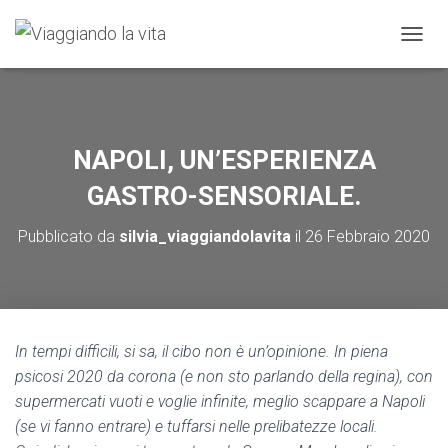
Cookie policy
NAVIG
NAPOLI, UN’ESPERIENZA
GASTRO-SENSORIALE.
Pubblicato da
silvia_viaggiandolavita
il
26 Febbraio 2020
In tempi difficili, si sa, il cibo non è un’opinione. In piena
psicosi 2020 da corona (e non sto parlando della regina), con
supermercati vuoti e voglie infinite, meglio scappare a Napoli
(se vi fanno entrare) e tuffarsi nelle prelibatezze locali.