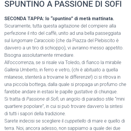
SPUNTINO A PASSIONE DI SOFI
SECONDA TAPPA: lo “spuntino” di metà mattinata.
Sicuramente, tutta questa agitazione del compiere alla
perfezione il rito del caffè, unito ad una bella passeggiata
sul
lungomare Caracciolo
(che da Piazza del Plebiscito è
davvero a un tiro di schioppo), vi avranno messo appetito.
Bisogna assolutamente rimediare.
All’occorrenza, se si risale via Toledo, di fianco la mirabile
Galleria Umberto
, in ferro e vetro, (chi è abituato a quella
milanese, stenterà a trovarne le differenze!) ci si ritrova in
una piccola bottega, dalla quale si propaga un profumo che
farebbe andare in estasi le papille gustative di chiunque.
Si tratta di
Passione di Sofì
, un angolo di paradiso stile “mini
quartiere popolare”, in cui si può trovare davvero la sintesi
di tutti i sapori della tradizione.
Sarete indecisi se scegliere il
cuppetiello
di mare e quello di
terra. Noi, ancora adesso, non sappiamo a quale dei due