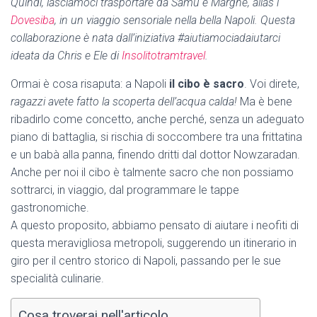
Quindi, lasciamoci trasportare da Samu e Marghe, alias i
Dovesiba
, in un viaggio sensoriale nella bella Napoli. Questa
collaborazione è nata dall’iniziativa #aiutiamociadaiutarci
ideata da Chris e Ele di
Insolitotramtravel
.
Ormai è cosa risaputa: a Napoli
il cibo è sacro
. Voi direte,
ragazzi avete fatto la scoperta dell’acqua calda!
Ma è bene
ribadirlo come concetto, anche perché, senza un adeguato
piano di battaglia, si rischia di soccombere tra una frittatina
e un babà alla panna, finendo dritti dal dottor Nowzaradan.
Anche per noi il cibo è talmente sacro che non possiamo
sottrarci, in viaggio, dal programmare le tappe
gastronomiche.
A questo proposito, abbiamo pensato di aiutare i neofiti di
questa meravigliosa metropoli, suggerendo un itinerario in
giro per il centro storico di Napoli, passando per le sue
specialità culinarie.
Cosa troverai nell'articolo