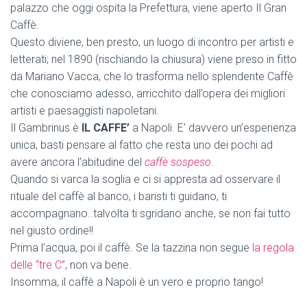
palazzo che oggi ospita la Prefettura, viene aperto Il Gran
Caffè.
Questo diviene, ben presto, un luogo di incontro per artisti e
letterati; nel 1890 (rischiando la chiusura) viene preso in fitto
da Mariano Vacca, che lo trasforma nello splendente Caffè
che conosciamo adesso, arricchito dall’opera dei migliori
artisti e paesaggisti napoletani.
Il Gambrinus è
IL CAFFE’
a Napoli. E’ davvero un’esperienza
unica, basti pensare al fatto che resta uno dei pochi ad
avere ancora l’abitudine del
caffè sospeso
.
Quando si varca la soglia e ci si appresta ad osservare il
rituale del caffè al banco, i baristi ti guidano, ti
accompagnano..talvolta ti sgridano anche, se non fai tutto
nel giusto ordine!!
Prima l’acqua, poi il caffè. Se la tazzina non segue
la regola
delle “tre C”
, non va bene.
Insomma, il caffè a Napoli è un vero e proprio tango!