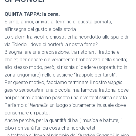
QUINTA TAPPA: la cena.
Siamo, ahinoi, arrivati al termine di questa giornata,
all’insegna del gusto e della storia.
Lo slalom tra vicoli e chiostri, ci ha ricondotto alle spalle di
via Toledo.. dove ci porterà la nostra fame?
Bisogna fare una precisazione: tra ristoranti, trattorie e
chalet, per cenare c’è veramente l’imbarazzo della scelta;
allo stesso modo, però, si rischia di cadere (soprattutto in
zona lungomare) nelle classiche “trappole per turisti”.
Per questo motivo, facciamo terminare il nostro
viaggio
gastro-sensoriale
in una piccola, ma famosa trattoria, dove
noi per primi abbiamo passato una divertentissima serata.
Parliamo di
Nennella
, un luogo sicuramente inusuale dove
consumare un pasto.
Anche perché, per la quantità di balli, musica e battute, il
cibo non sarà l’unica cosa che ricorderete!
La trattoria si trova al principio dei
Quartieri Spagnoli
, in
vico