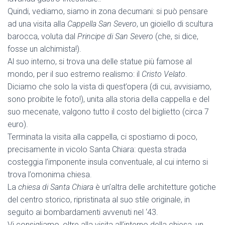
Quindi, vediamo, siamo in zona decumani: si può pensare
ad una visita alla
Cappella San Severo
, un gioiello di scultura
barocca, voluta dal
Principe di San Severo
(che, si dice,
fosse un alchimista!).
Al suo interno, si trova una delle statue più famose al
mondo, per il suo estremo realismo: il
Cristo Velato
.
Diciamo che solo la vista di quest’opera (di cui, avvisiamo,
sono proibite le foto!), unita alla storia della cappella e del
suo mecenate, valgono tutto il costo del biglietto (circa 7
euro).
Terminata la visita alla cappella, ci spostiamo di poco,
precisamente in vicolo Santa Chiara: questa strada
costeggia l’imponente insula conventuale, al cui interno si
trova l’omonima chiesa.
La
chiesa di Santa Chiara
è un’altra delle architetture gotiche
del centro storico, ripristinata al suo stile originale, in
seguito ai bombardamenti avvenuti nel ‘43.
Vi consigliamo, oltre alla visita all’interno della chiesa, un